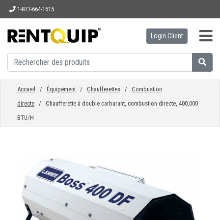
1-877-664-1515
Login Client
ACCUEIL
ÉQUIPEMENT
Accueil
/
Équipement
/
Chaufferettes
/
Combustion
directe
/ Chaufferette à double carburant, combustion directe, 400,000
ACCESSOIRES
BTU/H
PIÈCES
ENTREPRISE