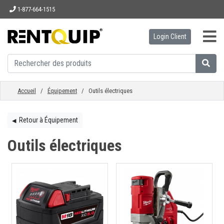
1-877-664-1515
Login Client
ACCUEIL
ÉQUIPEMENT
Accueil
/
Équipement
/ Outils électriques
ACCESSOIRES
Retour à Équipement
◀︎
Outils électriques
PIÈCES
ENTREPRISE