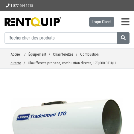
1-877-664-1515
Login Client
ACCUEIL
ÉQUIPEMENT
Accueil
/
Équipement
/
Chaufferettes
/
Combustion
directe
/ Chaufferette propane, combustion directe, 170,000 BTU/H
ACCESSOIRES
PIÈCES
ENTREPRISE