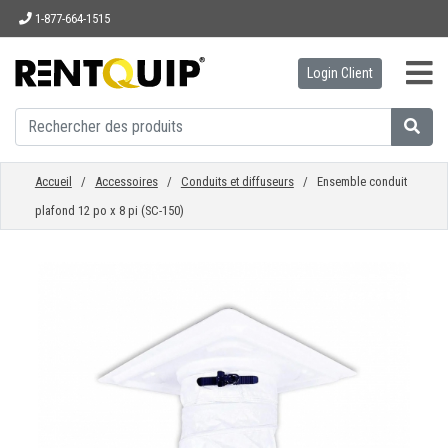
1-877-664-1515
Login Client
ACCUEIL
ÉQUIPEMENT
Accueil
/
Accessoires
/
Conduits et diffuseurs
/ Ensemble conduit
plafond 12 po x 8 pi (SC-150)
ACCESSOIRES
PIÈCES
ENTREPRISE